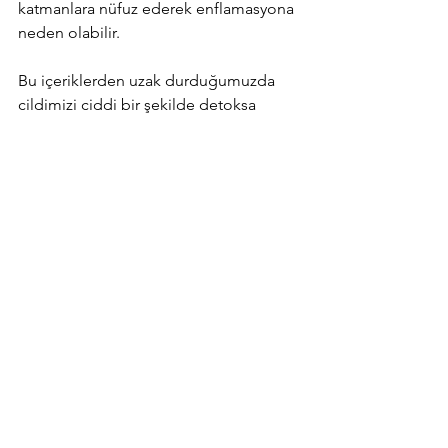
katmanlara nüfuz ederek enflamasyona 
neden olabilir.
Bu içeriklerden uzak durduğumuzda 
cildimizi ciddi bir şekilde detoksa 
sokmuş oluyoruz aslında. Paraben ve 
mineral yağlara biraz haksızlık edildiğini 
de düşünüyorum gün sonunda. 
Bundan sonra alacağımız ürünlerin 
içeriklerine dikkat eder miyiz o zaman 
bundan sonra?