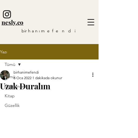
nesly.co
bir h a n ı m e f e n d i
Yazı
Tümü
birhanimefendi
Tümü
6 Oca 2022
1 dakikada okunur
Uzak Duralım
Gastronomi
Kitap
Güzellik